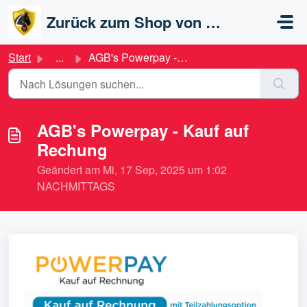
Zum hauptsächlichen Inhalt gehen
Zurück zum Shop von ANIMAL-LIGHT
Start
...
AGB's Powerpay - Kauf auf Rechung
AGB's Powerpay - Kauf auf
Rechung
Geändert am Mi, 17 Sep, 2025 um 1:02
NACHMITTAGS