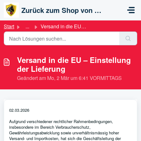
Zum hauptsächlichen Inhalt gehen
Zurück zum Shop von ANIMAL-LIGHT
Start
...
Versand in die EU – Einstellung der Lieferung
Versand in die EU – Einstellung
der Lieferung
Geändert am Mo, 2 Mär um 6:41 VORMITTAGS
02.03.2026
Aufgrund verschiedener rechtlicher Rahmenbedingungen,
insbesondere im Bereich Verbraucherschutz,
Gewährleistungsabwicklung sowie unverhältnismässig hoher
Versand- und Importkosten, hat sich die Geschäftsleitung der