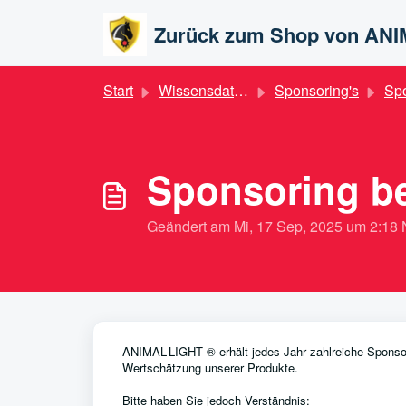
Zum hauptsächlichen Inhalt gehen
Zurück zum Shop von AN
Start
Wissensdatenbank
Sponsoring's
Sponsor
Sponsoring b
Geändert am Mi, 17 Sep, 2025 um 2:
ANIMAL-LIGHT ® erhält jedes Jahr zahlreiche Sponsor
Wertschätzung unserer Produkte.
Bitte haben Sie jedoch Verständnis: