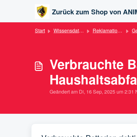
Zum hauptsächlichen Inhalt gehen
Zurück zum Shop von AN
Start
Wissensdatenbank
Reklamation / Umtausch / Garantie
Gebrau
Verbrauchte B
Haushaltsabfa
Geändert am Di, 16 Sep, 2025 um 2: