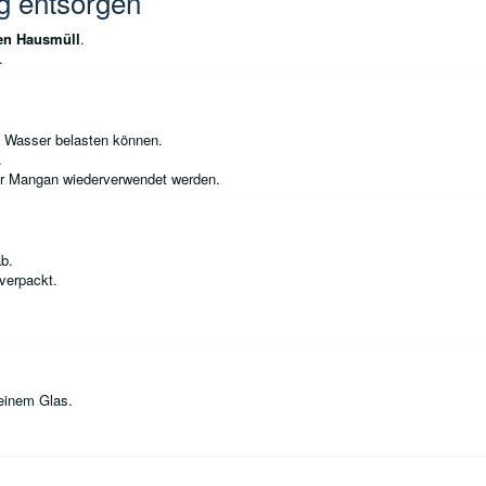
ig entsorgen
den Hausmüll
.
.
d Wasser belasten können.
.
r Mangan wiederverwendet werden.
ab.
 verpackt.
 einem Glas.