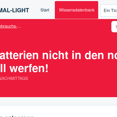
IMAL-LIGHT
Start
Wissensdatenbank
Ein Tic
chs- / Anwendungshinweise
atterien nicht in den 
ll werfen!
31 NACHMITTAGS